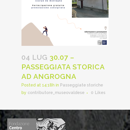
04 LUG
30.07 –
PASSEGGIATA STORICA
AD ANGROGNA
Posted at 14:18h
in
Passeggiate storiche
by
contributore_museovaldese
0
Likes