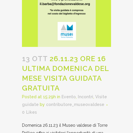
13 OTT
26.11.23 ORE 16
ULTIMA DOMENICA DEL
MESE VISITA GUIDATA
GRATUITA
Posted at 15:29h
in
Evento
,
Incontri
,
Visite
guidate
by
contributore_museovaldese
0
Likes
Domenica 26.11.23 il Museo valdese di Torre