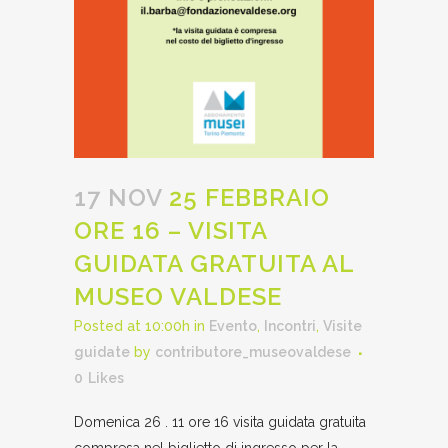
17 NOV
25 FEBBRAIO
ORE 16 – VISITA
GUIDATA GRATUITA AL
MUSEO VALDESE
Posted at 10:00h
in
Evento
,
Incontri
,
Visite
guidate
by
contributore_museovaldese
0
Likes
Domenica 26 . 11 ore 16 visita guidata gratuita