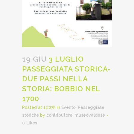
19 GIU
3 LUGLIO
PASSEGGIATA STORICA-
DUE PASSI NELLA
STORIA: BOBBIO NEL
1700
Posted at 12:27h
in
Evento
,
Passeggiate
storiche
by
contributore_museovaldese
0
Likes