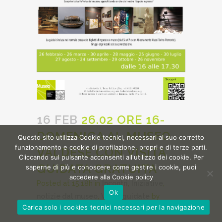
16 FEB
26.02 ORE 16-
DOMENICA AL MUSEO
Questo sito utilizza Cookie tecnici, necessari al suo corretto
funzionamento e cookie di profilazione, propri e di terze parti.
VALDESE CON VISITA
Cliccando sul pulsante acconsenti all'utilizzo dei cookie. Per
GUIDATA GRATUITA
saperne di più e conoscere come gestire i cookie, puoi
accedere alla Cookie policy
Posted at 15:18h
in
Incontri
,
Iniziative
,
Ok
notizie dal museo
,
Visite guidate
by
Carica solo i cookies tecnici necessari per la navigazione
contributore_museovaldese
0
Likes