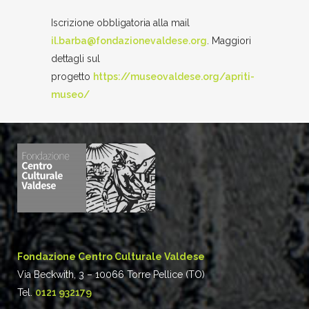
Iscrizione obbligatoria alla mail
il.barba@fondazionevaldese.org
. Maggiori
dettagli sul
progetto
https://museovaldese.org/apriti-
museo/
Fondazione Centro Culturale Valdese
Via Beckwith, 3 – 10066 Torre Pellice (TO)
Tel.
0121 932179