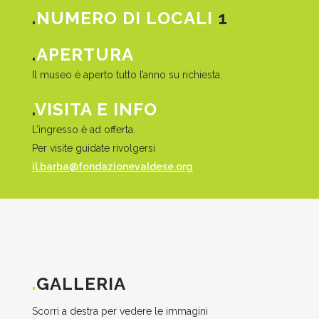
.
NUMERO DI LOCALI
1
.
APERTURA
Il museo è aperto tutto l’anno su richiesta.
.
VISITA E INFO
L’ingresso è ad offerta.
Per visite guidate rivolgersi
il.barba@fondazionevaldese.org
.
GALLERIA
Scorri a destra per vedere le immagini