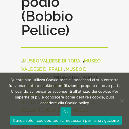
podio
(Bobbio
Pellice)
.
.
MUSEO VALDESE DI RORÁ
MUSEO
.
VALDESE DI PRALI
MUSEO DI
.
RODORETTO
MUSEO DEL PODIO
Questo sito utilizza Cookie tecnici, necessari al suo corretto
.
funzionamento e cookie di profilazione, propri e di terze parti.
MUSEO DELLE DONNE VALDESI
Cliccando sul pulsante acconsenti all'utilizzo dei cookie. Per
.
.
LUOGHI DELLA MEMORIA
MUSEO
saperne di più e conoscere come gestire i cookie, puoi
.
SCUOLA ODIN-BERTOT
MUSEO
accedere alla Cookie policy
DELLA SCUOLA DI PRAMOLLO
Ok
.
MUSEO DELLE DIACONESSE
Carica solo i cookies tecnici necessari per la navigazione
.
.
COLLEZIONE FERRERO
MUSEO